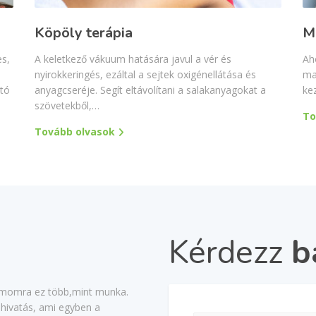
Köpöly terápia
M
es,
A keletkező vákuum hatására javul a vér és
Ah
nyirokkeringés, ezáltal a sejtek oxigénellátása és
ma
otó
anyagcseréje. Segít eltávolítani a salakanyagokat a
ke
szövetekből,…
To
Tovább olvasok
Kérdezz
b
momra ez több,mint munka.
 hivatás, ami egyben a