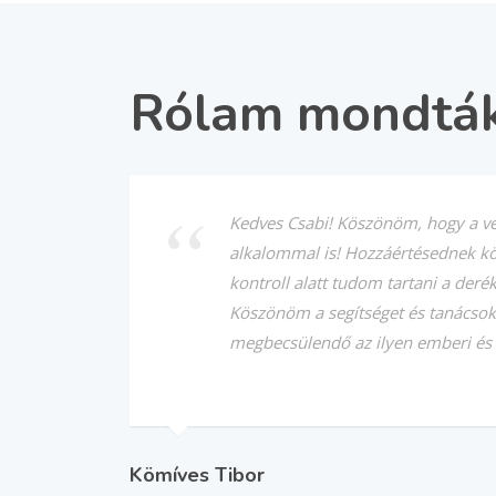
Rólam mondtá
Kedves Csabi! Köszönöm, hogy a v
alkalommal is! Hozzáértésednek 
kontroll alatt tudom tartani a deré
Köszönöm a segítséget és tanácsoka
megbecsülendő az ilyen emberi és 
Kömíves Tibor