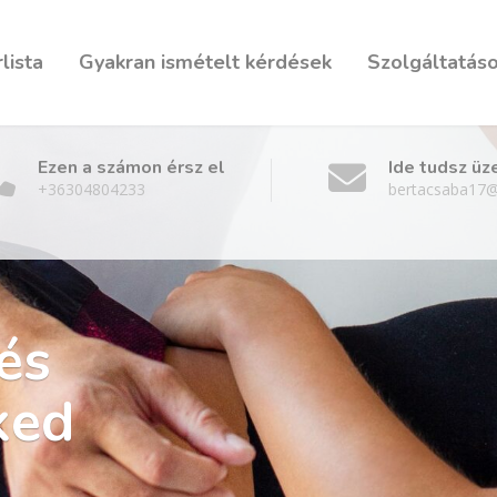
lista
Gyakran ismételt kérdések
Szolgáltatás
Ezen a számon érsz el
Ide tudsz üz
+36304804233
bertacsaba17
és
ked