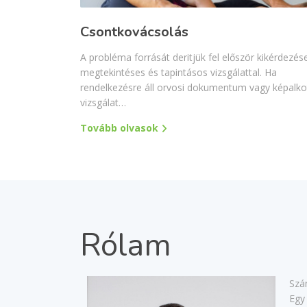
Csontkovácsolás
A probléma forrását deritjük fel először kikérdezés
megtekintéses és tapintásos vizsgálattal. Ha
rendelkezésre áll orvosi dokumentum vagy képalk
vizsgálat…
Tovább olvasok
Rólam
Szá
Egy