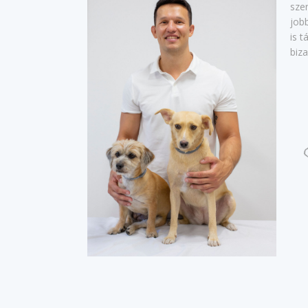
sze
job
is t
biz