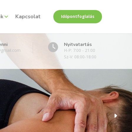
ok
Kapcsolat
Időpontfoglalás
enni
Nyitvatartás
@gmail.com
H-P: 7:00 - 21:00
Sz-V: 08:00-18:00