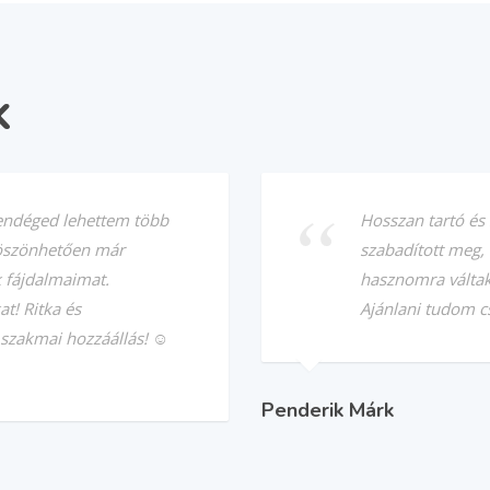
k
endéged lehettem több
Hosszan tartó és
köszönhetően már
szabadított meg,
k fájdalmaimat.
hasznomra váltak
t! Ritka és
Ajánlani tudom c
szakmai hozzáállás! ☺️
Penderik Márk