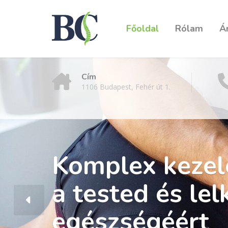
Főoldal
Rólam
Ár
Cím
1106 Budapest, Fehér út 1.
Komplex kezel
a tested és lel
egészségéért