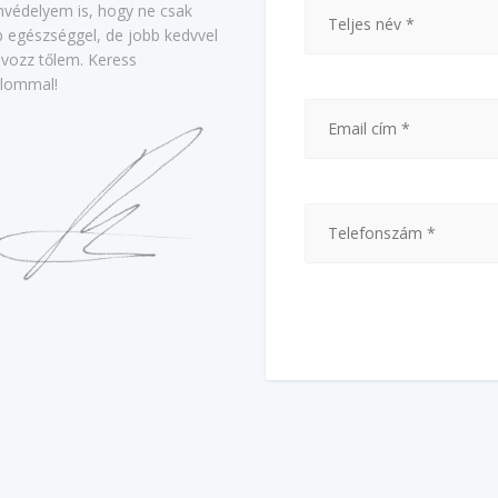
nvédelyem is, hogy ne csak
b egészséggel, de jobb kedvvel
ávozz tőlem. Keress
alommal!