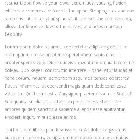
restrict blood flow to your lower extremities, causing flexion,
which is a compressive force in the spine. Stopping to stand and
stretch is critical for your spine, as it releases the compression,
allows for blood to flow to the nerves, and helps maintain
flexibility
Lorem ipsum dolor sit amet, consectetur adipiscing elit. Huic
mori optimum esse propter desperationem sapientiae, illi
propter spem vivere. Dic in quovis conventu te omnia facere, ne
doleas. Duo Reges: constructio interrete. Hosne igitur laudas et
hanc eorum, inquam, sententiam sequi nos censes oportere?
Potius inflammat, ut coercendi magis quam dedocendi esse
videantur. Quid enim est a Chrysippo praetermissum in Stoicis?
Sed quanta sit alias, nunc tantum possitne esse tanta. Ne
amores quidem sanctos a sapiente alienos esse arbitrantur.
Prodest, inquit, mihi eo esse animo.
Tibi hoc incredibile, quod beatissimum. An dolor longissimus
quisque miserrimus, voluptatem non optabiliorem diuturnitas