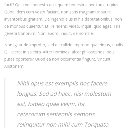
facit? Quia nec honesto quic quam honestius nec turpi turpius.
Quod idem cum vestri faciant, non satis magnam tribuunt
inventoribus gratiam. De ingenio eius in his disputationibus, non
de moribus quaeritur. Et ille ridens: Video, inquit, quid agas; Tria
genera bonorum; Non laboro, inquit, de nomine.
Non igitur de improbo, sed de callido improbo quaerimus, qualis
Q. Haeret in salebra. Aliter homines, aliter philosophos loqui
putas oportere? Quod ea non occurrentia fingunt, vincunt
Aristonem;
Nihil opus est exemplis hoc facere
longius. Sed ad haec, nisi molestum
est, habeo quae velim. Ita
ceterorum sententiis semotis
relinquitur non mihi cum Torquato,