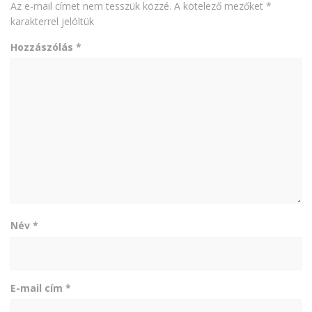
Az e-mail címet nem tesszük közzé.
A kötelező mezőket
*
karakterrel jelöltük
Hozzászólás
*
Név
*
E-mail cím
*