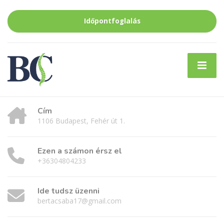
Időpontfoglalás
Cím
1106 Budapest, Fehér út 1.
Ezen a számon érsz el
+36304804233
Ide tudsz üzenni
bertacsaba17@gmail.com